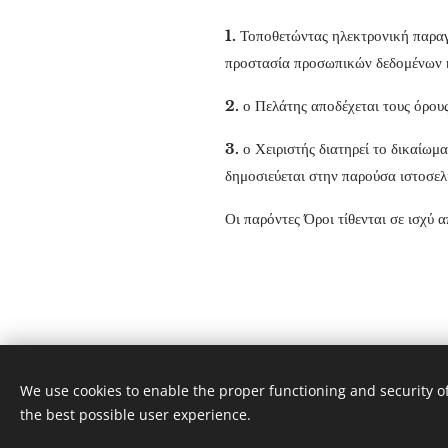
1.
Τοποθετώντας ηλεκτρονική παραγ
προστασία προσωπικών δεδομένων κ
2.
ο Πελάτης αποδέχεται τους όρου
3.
ο Χειριστής διατηρεί το δικαίω
δημοσιεύεται στην παρούσα ιστοσελ
Οι παρόντες Όροι τίθενται σε ισχύ α
We use cookies to enable the proper functioning and security of
Elegant Shoes, Ηρώς Κωνσταντοπούλου 20-2
the best possible user experience.
Διατηρούνται όλα τα δικαιώματα 2020