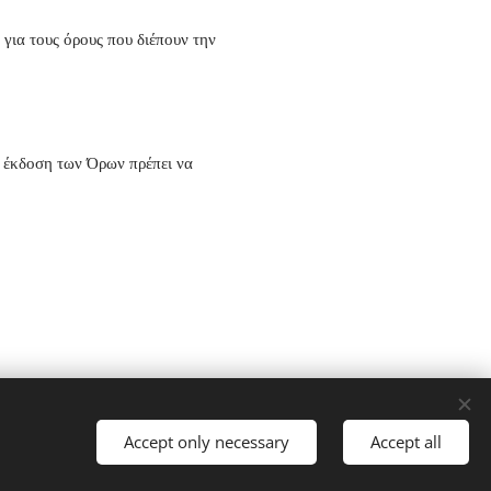
 για τους όρους που διέπουν την
η έκδοση των Όρων πρέπει να
Υλοποιήθηκε από τη
Webnode
Cookies
Accept only necessary
Accept all
Languages
Ελληνικά
English