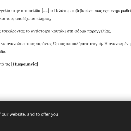
γελία στην ιστοσελίδα
[….]
ο Πελάτης επιβεβαιώνει πως έχει ενημερωθεί
αι τους αποδέχεται πλήρως,
ς τσεκάροντας το αντίστοιχο κουτάκι στη φόρμα παραγγελίας,
μα να ανανεώσει τους παρόντες Όρους οποιαδήποτε στιγμή. Η ανανεωμέν
ίδα.
πό τις
[Ημερομηνία]
 our website, and to offer you
2 & Κάλχαντος Σκοπευτήριο Καισαριανής