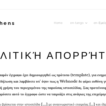
thens
Home
en-tango
en-Εμεί
ΛΙΤΙΚΉ ΑΠΟΡΡΉ
αρόν έγγραφο έχει δημιουργηθεί ως πρότυπο (template), για ενημ
 δήλωση και λαμβάνετε υπ’ όψιν πως η Webnode δε φέρει ευθύνη γι
α ή χρήση του περιεχομένου της παρούσας ιστοσελίδας. Σας προτείνο
όσετε αυτό το έγγραφο ώστε να ταιριάζει στις ανάγκες της επιχείρησ
 βρίσκεται στην ιστοσελίδα
[….]
με αναγνωριστικό εταιρείας
[…]
και έδ