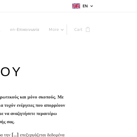
EN
ς
en-Επικοινωνία
More
Cart
ΤΟΥ
ερωτικούς και μόνο σκοπούς. Με
α τυχόν ενέργειες που απορρέουν
υμε να αναζητήσετε περαιτέρω
ής σας.
ρα την
[…]
επεξεργάζεται δεδομένα