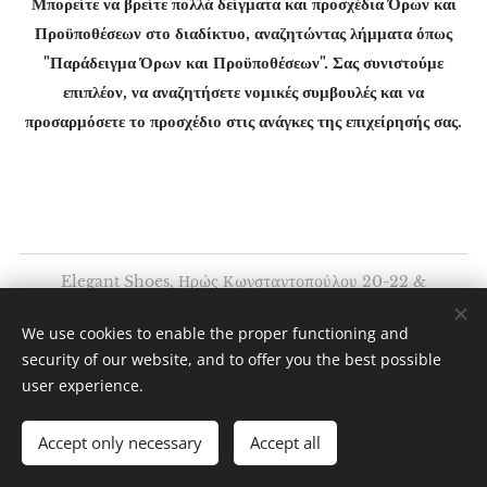
Μπορείτε να βρείτε πολλά δείγματα και προσχέδια Όρων και
Προϋποθέσεων στο διαδίκτυο, αναζητώντας λήμματα όπως
"Παράδειγμα Όρων και Προϋποθέσεων". Σας συνιστούμε
επιπλέον, να αναζητήσετε νομικές συμβουλές και να
προσαρμόσετε το προσχέδιο στις ανάγκες της επιχείρησής σας.
Elegant Shoes, Ηρώς Κωνσταντοπούλου 20-22 &
Κάλχαντος Σκοπευτήριο Καισαριανής
We use cookies to enable the proper functioning and
Διατηρούνται όλα τα δικαιώματα 2020
security of our website, and to offer you the best possible
Υλοποιήθηκε από τη
Webnode
Cookies
user experience.
Languages
Accept only necessary
Accept all
Ελληνικά
English