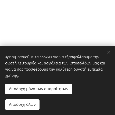
Χρησιμοποιούμε τα cookies για να εξασφαλίσουμε την
σωστή λειτουργία και ασφάλεια των ιστοσελίδων μας και
aktangoshoes, Ηρώς Κωνσταντοπούλου 20-22 & Κάλχαντος
για να σας προσφέρουμε την καλύτερη δυνατή εμπειρία
Σκοπευτήριο Καισαριανής
χρήσης.
Διατηρούνται όλα τα δικαιώματα 2020
Υλοποιήθηκε από τη
Webnode
Cookies
Αποδοχή μόνο των απαραίτητων
Γλώσσες
Αποδοχή όλων
Ελληνικά
English